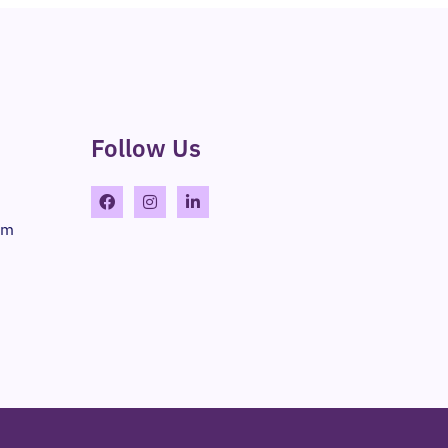
Follow Us
om