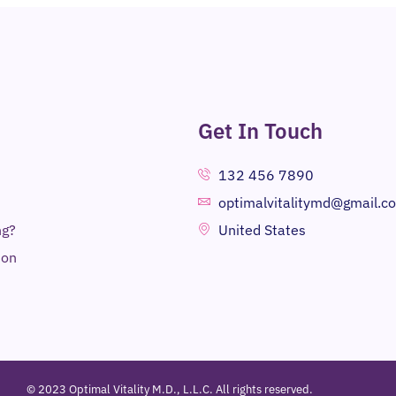
Get In Touch
132 456 7890
optimalvitalitymd@gmail.c
ng?
United States
ion
© 2023 Optimal Vitality M.D., L.L.C. All rights reserved.