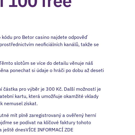
i 100 free
ho kódu pro Betor casino najdete odpověď
prostřednictvím neoficiálních kanálů, takže se
Těmto slotům se více do detailu věnuje náš
ěna ponechat si údaje o hráči po dobu až deseti
 částka pro výběr je 300 Kč. Další možností je
latební kartu, která umožňuje okamžité vklady
ak nemusel získat.
tné mít plně zaregistrovaný a ověřený herní
ojďme se podívat na klíčové faktury tohoto
rma ještě dnesVÍCE INFORMACÍ ZDE