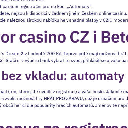
at parádní registrační promo kód „Automaty“.
ete, nejsou k dispozici v žádném jiném českém online casinu. 
de naleznou širokou nabídku her, snadné platby v CZK, modern
tor casino CZ i Be
’s Dream 2 v hodnotě 200 Kč. Teprve poté mají možnost hrát 
. Stačí si z výběru bank vybrat tu svou, přihlásit se a vaše ba
y bez vkladu: automaty
l (ten, který jste uvedli v registraci) a vaše heslo. Jakmile má
ru a zvolit možnost hry HRÁT PRO ZÁBAVU, což je označení pro 
výrobců her či dle popularity hracích automatů. Jmenovitě např