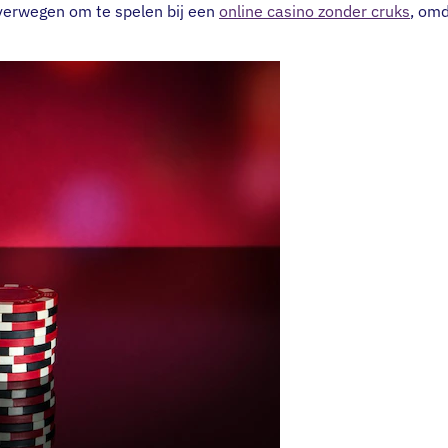
overwegen om te spelen bij een
online casino zonder cruks
, omd