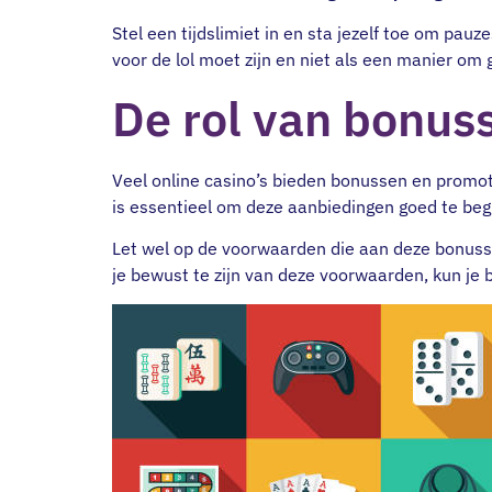
Stel een tijdslimiet in en sta jezelf toe om pau
voor de lol moet zijn en niet als een manier om 
De rol van bonus
Veel online casino’s bieden bonussen en promot
is essentieel om deze aanbiedingen goed te begri
Let wel op de voorwaarden die aan deze bonussen
je bewust te zijn van deze voorwaarden, kun je