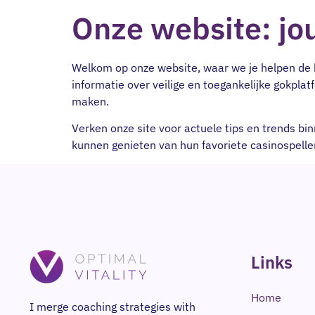
Onze website: jo
Welkom op onze website, waar we je helpen de be
informatie over veilige en toegankelijke gokpla
maken.
Verken onze site voor actuele tips en trends bin
kunnen genieten van hun favoriete casinospellen
Links
Home
I merge coaching strategies with