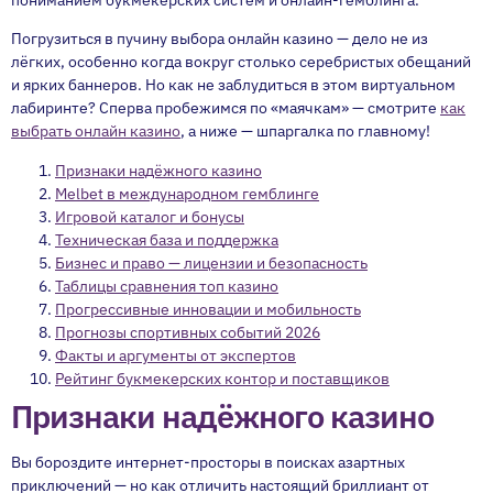
пониманием букмекерских систем и онлайн-гемблинга.
Погрузиться в пучину выбора онлайн казино — дело не из
лёгких, особенно когда вокруг столько серебристых обещаний
и ярких баннеров. Но как не заблудиться в этом виртуальном
лабиринте? Сперва пробежимся по «маячкам» — смотрите
как
выбрать онлайн казино
, а ниже — шпаргалка по главному!
Признаки надёжного казино
Melbet в международном гемблинге
Игровой каталог и бонусы
Техническая база и поддержка
Бизнес и право — лицензии и безопасность
Таблицы сравнения топ казино
Прогрессивные инновации и мобильность
Прогнозы спортивных событий 2026
Факты и аргументы от экспертов
Рейтинг букмекерских контор и поставщиков
Признаки надёжного казино
Вы бороздите интернет-просторы в поисках азартных
приключений — но как отличить настоящий бриллиант от