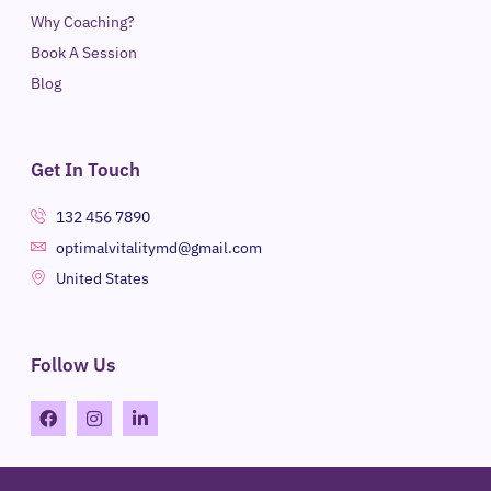
Why Coaching?
Book A Session
Blog
Get In Touch
132 456 7890
optimalvitalitymd@gmail.com
United States
Follow Us