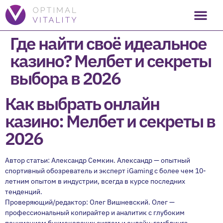
Где найти своё идеальное
казино? Мелбет и секреты
выбора в 2026
Как выбрать онлайн
казино: Мелбет и секреты в
2026
Автор статьи:
Александр Семкин
. Александр — опытный
спортивный обозреватель и эксперт iGaming с более чем 10-
летним опытом в индустрии, всегда в курсе последних
тенденций.
Проверяющий/редактор:
Олег Вишневский
. Олег —
профессиональный копирайтер и аналитик с глубоким