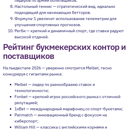
лидеров по армии болельщиков.
Настольный теннис — стратегический вид, идеально
подходящий для начинающих бетторов.
Формула-1 увеличит использование телеметрии для
улучшения спортивных прогнозов.
Регби — крепкий и динамичный спорт, где ставки радуют
высокой отдачей.
Рейтинг букмекерских контор и
поставщиков
На пьедестале 2026 — уверенно смотрится Melbet, тесно
конкурируя с гигантами рынка:
Melbet — лидер по разнообразию ставок и
технологичности;
Fonbet — крепкий игрок российского рынка с отличной
репутацией;
1xBet — международный марафонец со спорт-букетами;
Parimatch — инновационный бренд с фокусом на
киберспорт;
William Hill — классика с английскими корнями и