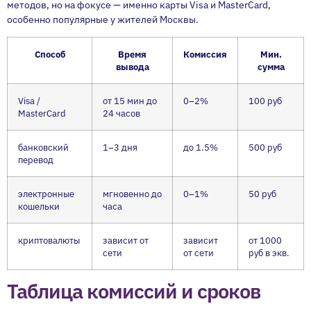
методов, но на фокусе — именно карты Visa и MasterCard,
особенно популярные у жителей Москвы.
Способ
Время
Комиссия
Мин.
вывода
сумма
Visa /
от 15 мин до
0–2%
100 руб
MasterCard
24 часов
банковский
1–3 дня
до 1.5%
500 руб
перевод
электронные
мгновенно до
0–1%
50 руб
кошельки
часа
криптовалюты
зависит от
зависит
от 1000
сети
от сети
руб в экв.
Таблица комиссий и сроков