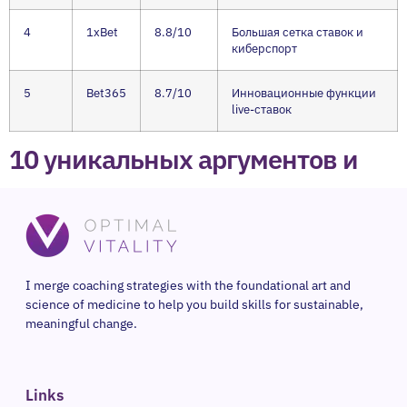
4
1xBet
8.8/10
Большая сетка ставок и
киберспорт
5
Bet365
8.7/10
Инновационные функции
live-ставок
10 уникальных аргументов и
I merge coaching strategies with the foundational art and
science of medicine to help you build skills for sustainable,
meaningful change.
Links