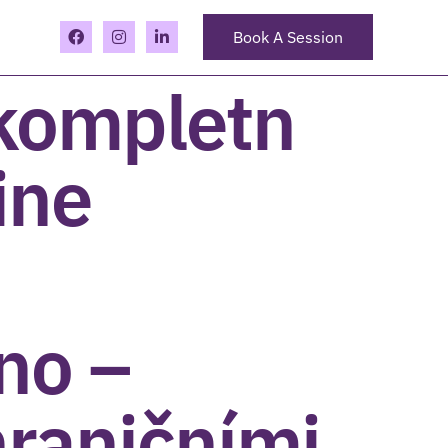
Book A Session
 kompletn
ine
no –
raničními