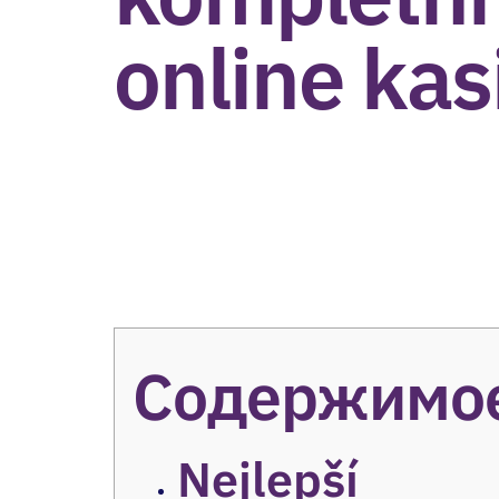
online kas
Содержимо
Nejlepší