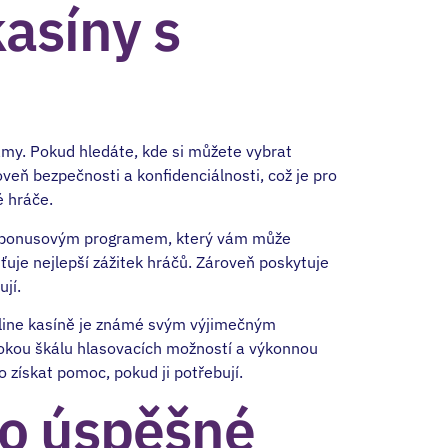
asíny s
ramy. Pokud hledáte, kde si můžete vybrat
eň bezpečnosti a konfidenciálnosti, což je pro
é hráče.
ým bonusovým programem, který vám může
ťuje nejlepší zážitek hráčů. Zároveň poskytuje
jí.
online kasíně je známé svým výjimečným
okou škálu hlasovacích možností a výkonnou
 získat pomoc, pokud ji potřebují.
ro úspěšné