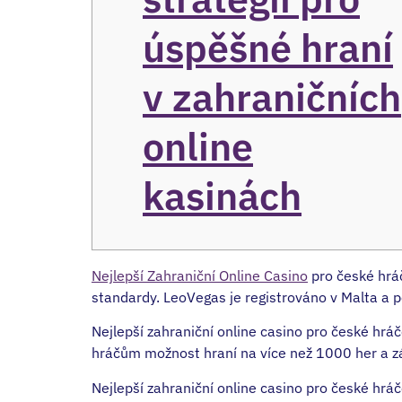
úspěšné hraní
v zahraničních
online
kasinách
Nejlepší Zahraniční Online Casino
pro české hráč
standardy. LeoVegas je registrováno v Malta a 
Nejlepší zahraniční online casino pro české hr
hráčům možnost hraní na více než 1000 her a zár
Nejlepší zahraniční online casino pro české hr