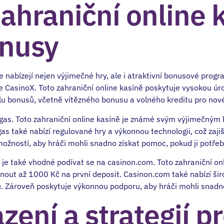
hraniční online k
onusy
e nabízejí nejen výjimečné hry, ale i atraktivní bonusové prog
CasinoX. Toto zahraniční online kasíně poskytuje vysokou úrov
álu bonusů, včetně vítězného bonusu a volného kreditu pro nov
Vegas. Toto zahraniční online kasíně je známé svým výjimečn
s také nabízí regulované hry a výkonnou technologii, což zajiš
žností, aby hráči mohli snadno získat pomoc, pokud ji potřebu
u, je také vhodné podívat se na casinon.com. Toto zahraniční 
t až 1000 Kč na první deposit. Casinon.com také nabízí šir
áčů. Zároveň poskytuje výkonnou podporu, aby hráči mohli snadno
zení a strategií p