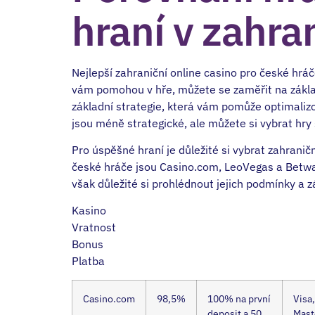
hraní v zahra
Nejlepší zahraniční online casino pro české hrá
vám pomohou v hře, můžete se zaměřit na základní
základní strategie, která vám pomůže optimalizo
jsou méně strategické, ale můžete si vybrat hry
Pro úspěšné hraní je důležité si vybrat zahranič
české hráče jsou Casino.com, LeoVegas a Betway
však důležité si prohlédnout jejich podmínky a z
Kasino
Vratnost
Bonus
Platba
Casino.com
98,5%
100% na první
Visa,
deposit a 50
Mast