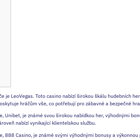
e je LeoVegas. Toto casino nabízí širokou škálu hudebních her
poskytuje hráčům vše, co potřebují pro zábavné a bezpečné hra
áče, Unibet, je známé svou širokou nabídkou her, výhodnými bo
oveň nabízí vynikající klientelskou službu.
áče, 888 Casino, je známé svými výhodnými bonusy a výkonnou 