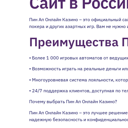
Сайт в Росси
Пин Ап Онлайн Казино – это официальный сай
покера и других азартных игр. Вам не нужно
Преимущества П
• Более 1 000 игровых автоматов от ведущих 
• Возможность играть на реальные деньги ил
• Многоуровневая система лояльности, кото
• 24/7 поддержка клиентов, доступная по тел
Почему выбрать Пин Ап Онлайн Казино?
Пин Ап Онлайн Казино – это лучшее решение 
надежную безопасность и конфиденциальнос