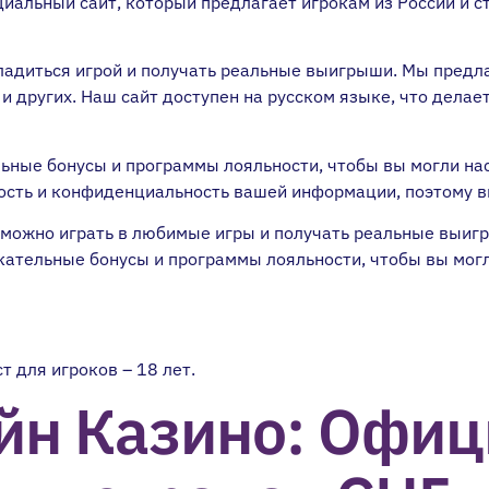
ициальный сайт, который предлагает игрокам из России и 
асладиться игрой и получать реальные выигрыши. Мы пред
и других. Наш сайт доступен на русском языке, что делае
ьные бонусы и программы лояльности, чтобы вы могли нас
ость и конфиденциальность вашей информации, поэтому в
можно играть в любимые игры и получать реальные выигры
кательные бонусы и программы лояльности, чтобы вы могл
 для игроков – 18 лет.
йн Казино: Офи