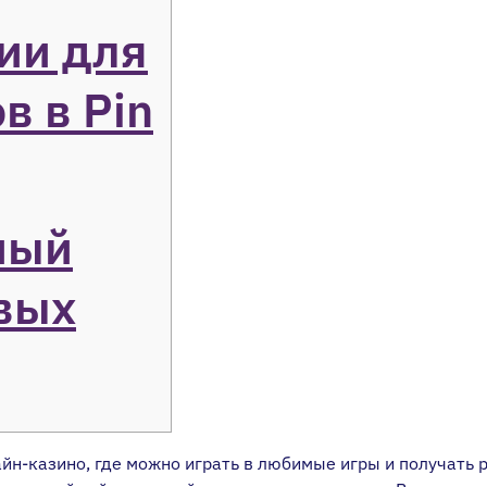
ии для
в в Pin
ный
вых
йн-казино, где можно играть в любимые игры и получать 