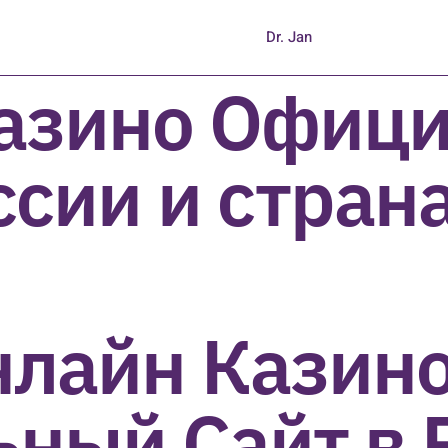
Dr. Jan
азино Офиц
ссии и стран
нлайн Казин
ный Сайт в 