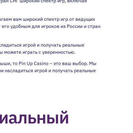
стран СНГ широкий спектр игр, включая
лагаем вам широкий спектр игр от ведущих
т его удобным для игроков из России и стран
ладиться игрой и получать реальные
ы можете играть с уверенностью.
ши, то Pin Up Casino – это ваш выбор. Мы
и насладиться игрой и получать реальные
циальный