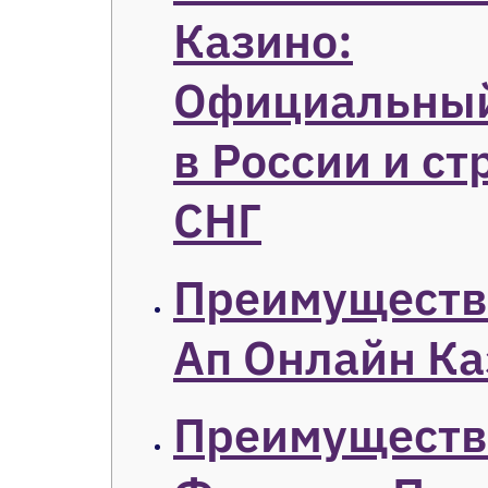
Казино:
Официальный
в России и ст
СНГ
Преимуществ
Ап Онлайн Ка
Преимуществ