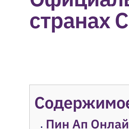
странах 
Содержимо
Пин Ап Онла