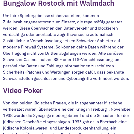
Bungalow Rostock mit Walmdach
Um faire Spielergebnisse sicherzustellen, kommen
Zufallszahlengeneratoren zum Einsatz, die regelmäßig getestet
werden. Diese überwachen den Datenverkehr und blockieren
verdächtige oder unerlaubte Zugriffsversuche automatisch.
Zusätzlich zur Verschlüsselung setzen Schweizer Anbieter auf
moderne Firewall Systeme. So können deine Daten während der
Übertragung nicht von Dritten abgefangen werden. Alle seriösen
Schweizer Casinos nutzen SSL- oder TLS-Verschlüsselung, um
persönliche Daten und Zahlungsinformationen zu schützen.
Sicherheits-Patches und Wartungen sorgen dafür, dass bekannte
Schwachstellen geschlossen und Cyberangriffe verhindert werden.
Video Poker
Von den beiden jüdischen Frauen, die in sogenannter Mischehe
verheiratet waren, überlebte eine den Krieg in Freiburg i. November
1938 wurde die Synagoge niedergebrannt und die Schaufenster der
jüdischen Geschäfte eingeschlagen. 1933 gab es in Eberbach eine
jüdische Kolonialwaren- und Landesproduktenhandlung, ein