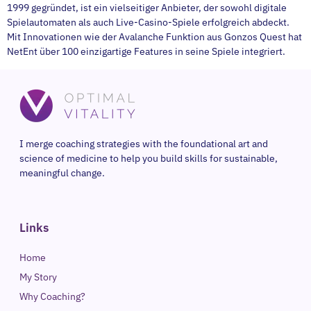
1999 gegründet, ist ein vielseitiger Anbieter, der sowohl digitale
Spielautomaten als auch Live-Casino-Spiele erfolgreich abdeckt.
Mit Innovationen wie der Avalanche Funktion aus Gonzos Quest hat
NetEnt über 100 einzigartige Features in seine Spiele integriert.
I merge coaching strategies with the foundational art and
science of medicine to help you build skills for sustainable,
meaningful change.
Links
Home
My Story
Why Coaching?