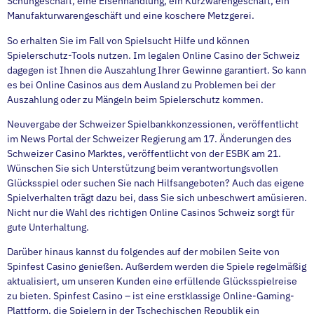
Schuhgeschäft, eine Eisenhandlung, ein Kurzwarengeschäft, ein
Manufakturwarengeschäft und eine koschere Metzgerei.
So erhalten Sie im Fall von Spielsucht Hilfe und können
Spielerschutz-Tools nutzen. Im legalen Online Casino der Schweiz
dagegen ist Ihnen die Auszahlung Ihrer Gewinne garantiert. So kann
es bei Online Casinos aus dem Ausland zu Problemen bei der
Auszahlung oder zu Mängeln beim Spielerschutz kommen.
Neuvergabe der Schweizer Spielbankkonzessionen, veröffentlicht
im News Portal der Schweizer Regierung am 17. Änderungen des
Schweizer Casino Marktes, veröffentlicht von der ESBK am 21.
Wünschen Sie sich Unterstützung beim verantwortungsvollen
Glücksspiel oder suchen Sie nach Hilfsangeboten? Auch das eigene
Spielverhalten trägt dazu bei, dass Sie sich unbeschwert amüsieren.
Nicht nur die Wahl des richtigen Online Casinos Schweiz sorgt für
gute Unterhaltung.
Darüber hinaus kannst du folgendes auf der mobilen Seite von
Spinfest Casino genießen. Außerdem werden die Spiele regelmäßig
aktualisiert, um unseren Kunden eine erfüllende Glücksspielreise
zu bieten. Spinfest Casino – ist eine erstklassige Online-Gaming-
Plattform, die Spielern in der Tschechischen Republik ein