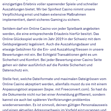
einzigartiges Erlebnis voller spannender Spiele und schneller
Auszahlungen bietet. Wir bei Spinfest Casino nimmt unsere
Verpflichtung ernst und haben extensive Maßnahmen
implementiert, damit sicheres Gaming zu sichern.
Seitdem darf ein Online Casino von jeder Spielbank angeboten
werden, die eine entsprechende Erlaubnis hierfür besitzt. Das
Online Glücksspiel wurde im Jahr 2019 in der Schweiz mit dem
Geldspielgesetz legalisiert. Auch die Auszahlungsdauer und
etwaige Gebühren für die Ein- und Auszahlung fliessen in unsere
Bewertungen mit ein. Bei Echtgeld Transaktionen geht es um
Sicherheit und Komfort. Bei jeder Bewertung einer Casino Seite
gehen wir daher ausführlich auf die Punkte Sicherheit und
Datenschutz ein.
Stelle fest, welche Dateiformate und maximalen Dateigrössen vom
Online Casino akzeptiert werden, allenfalls musst du sie mit einem
Anpassungstool anpassen (bspw. mit Freeconvert.com). So hast du
die Dokumente nicht nur bei einer Anmeldung griffbereit, sondern
kannst sie auch bei späteren Verifizierungen problemlos
wiederverwenden. Es ist sinnvoll, deinen gültigen Personalausweis
und einen aktuellen Adressnachweis im Vorfeld einzuscannen und