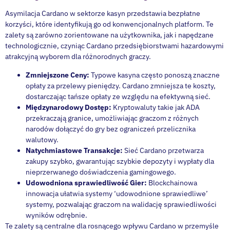
Asymilacja Cardano w sektorze kasyn przedstawia bezpłatne
korzyści, które identyfikują go od konwencjonalnych platform. Te
zalety są zarówno zorientowane na użytkownika, jak i napędzane
technologicznie, czyniąc Cardano przedsiębiorstwami hazardowymi
atrakcyjną wyborem dla różnorodnych graczy.
Zmniejszone Ceny:
Typowe kasyna często ponoszą znaczne
opłaty za przelewy pieniędzy. Cardano zmniejsza te koszty,
dostarczając tańsze opłaty ze względu na efektywną sieć.
Międzynarodowy Dostęp:
Kryptowaluty takie jak ADA
przekraczają granice, umożliwiając graczom z różnych
narodów dołączyć do gry bez ograniczeń przelicznika
walutowy.
Natychmiastowe Transakcje:
Sieć Cardano przetwarza
zakupy szybko, gwarantując szybkie depozyty i wypłaty dla
nieprzerwanego doświadczenia gamingowego.
Udowodniona sprawiedliwość Gier:
Blockchainowa
innowacja ułatwia systemy ‘udowodnione sprawiedliwe’
systemy, pozwalając graczom na walidację sprawiedliwości
wyników odrębnie.
Te zalety są centralne dla rosnącego wpływu Cardano w przemyśle