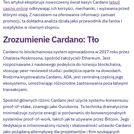
Ten artykuł eksploruje nowoczesny świat kasyn Cardano
lebull
casino online
odkrywając ich korzyści, mechaniki, i wyzwania przed
którymi stają. Z naciskiem na oferowanie informacji zamiast
promocji, ta dokładna analiza działa jako przewodnik dla fanów i
sceptyków w równym stopniu.
Zrozumienie Cardano: Tło
Cardano to blockchainowa system wprowadzona w 2017 roku przez
Charlesa Hoskinsona, spośród założycieli Ethereum. Jest
rozpoznawane z naukowego podejścia do rozwoju blockchaina,
stosując peer-reviewed studia i podejścia oparte na dowodach.
Rodzima kryptowaluta Cardano, ADA, jest centralną częścią jego
ekosystemu, umożliwiając różnorodne zastosowania poza łatwymi
transakcjami.
Spośród głównych różnic Cardano jest użycie systemu konsensusu
proof-of-stake, znanego jako Ouroboros. Ta technika dramatycznie
minimalizuje zużycie energii w porównaniu do konwencjonalnych
systemów proof-of-work, takich jak te używane przez Bitcoin. Jego
dedykacja w zrównoważony rozwój i skalowalność ustawiło Cardano
jako pożądaną alternatywę dla projektantów i firm szukających