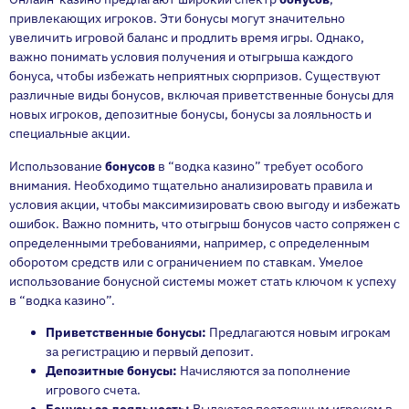
привлекающих игроков. Эти бонусы могут значительно
увеличить игровой баланс и продлить время игры. Однако,
важно понимать условия получения и отыгрыша каждого
бонуса, чтобы избежать неприятных сюрпризов. Существуют
различные виды бонусов, включая приветственные бонусы для
новых игроков, депозитные бонусы, бонусы за лояльность и
специальные акции.
Использование
бонусов
в “водка казино” требует особого
внимания. Необходимо тщательно анализировать правила и
условия акции, чтобы максимизировать свою выгоду и избежать
ошибок. Важно помнить, что отыгрыш бонусов часто сопряжен с
определенными требованиями, например, с определенным
оборотом средств или с ограничением по ставкам. Умелое
использование бонусной системы может стать ключом к успеху
в “водка казино”.
Приветственные бонусы:
Предлагаются новым игрокам
за регистрацию и первый депозит.
Депозитные бонусы:
Начисляются за пополнение
игрового счета.
Бонусы за лояльность:
Выдаются постоянным игрокам в