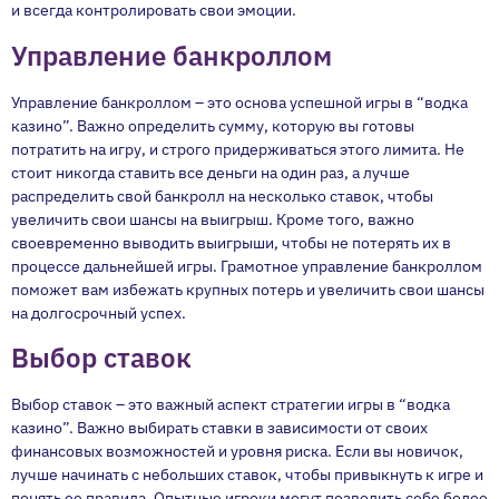
и всегда контролировать свои эмоции.
Управление банкроллом
Управление банкроллом – это основа успешной игры в “водка
казино”. Важно определить сумму, которую вы готовы
потратить на игру, и строго придерживаться этого лимита. Не
стоит никогда ставить все деньги на один раз, а лучше
распределить свой банкролл на несколько ставок, чтобы
увеличить свои шансы на выигрыш. Кроме того, важно
своевременно выводить выигрыши, чтобы не потерять их в
процессе дальнейшей игры. Грамотное управление банкроллом
поможет вам избежать крупных потерь и увеличить свои шансы
на долгосрочный успех.
Выбор ставок
Выбор ставок – это важный аспект стратегии игры в “водка
казино”. Важно выбирать ставки в зависимости от своих
финансовых возможностей и уровня риска. Если вы новичок,
лучше начинать с небольших ставок, чтобы привыкнуть к игре и
понять ее правила. Опытные игроки могут позволить себе более