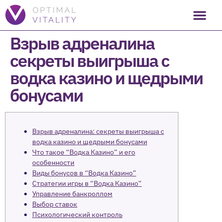
Взрыв адреналина
секреты выигрыша с
водка казино и щедрыми
бонусами
Взрыв адреналина: секреты выигрыша с
водка казино и щедрыми бонусами
Что такое “Водка Казино” и его
особенности
Виды бонусов в “Водка Казино”
Стратегии игры в “Водка Казино”
Управление банкроллом
Выбор ставок
Психологический контроль