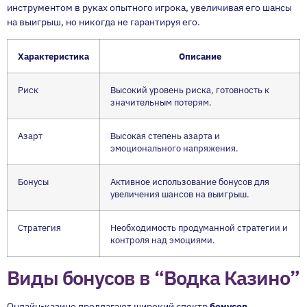
инструментом в руках опытного игрока, увеличивая его шансы
на выигрыш, но никогда не гарантируя его.
Характеристика
Описание
Риск
Высокий уровень риска, готовность к
значительным потерям.
Азарт
Высокая степень азарта и
эмоционального напряжения.
Бонусы
Активное использование бонусов для
увеличения шансов на выигрыш.
Стратегия
Необходимость продуманной стратегии и
контроля над эмоциями.
Виды бонусов в “Водка Казино”
Онлайн-казино предлагают широкий спектр
бонусов
,