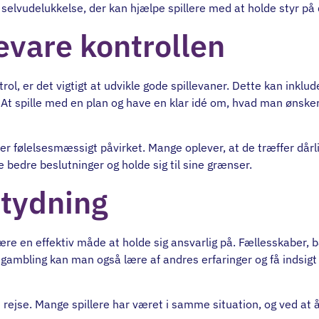
lvudelukkelse, der kan hjælpe spillere med at holde styr på der
bevare kontrollen
ol, er det vigtigt at udvikle gode spillevaner. Dette kan inkl
 At spille med en plan og have en klar idé om, hvad man ønsker
 er følelsesmæssigt påvirket. Mange oplever, at de træffer dårl
fe bedre beslutninger og holde sig til sine grænser.
tydning
ære en effektiv måde at holde sig ansvarlig på. Fællesskaber, b
om gambling kan man også lære af andres erfaringer og få indsi
sin rejse. Mange spillere har været i samme situation, og ved at