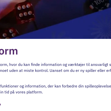
form
m, hvor du kan finde information og værktøjer til ansvarligt spi
et uden at miste kontrol. Uanset om du er ny spiller eller erf
 funktioner og information, der kan forbedre din spilleoplevelse. V
in tid på vores platform.
y