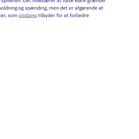
or spilleren. Det indebærer at have klare grænser
holdning og spænding, men det er afgørende at
cer, som
coolzino
tilbyder for at forbedre