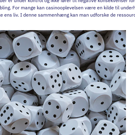
 der er under kontrol og ikke fører til negative konsekvenser f
bling. For mange kan casinooplevelsen være en kilde til under
ke ens liv. I denne sammenhæng kan man udforske de ressour