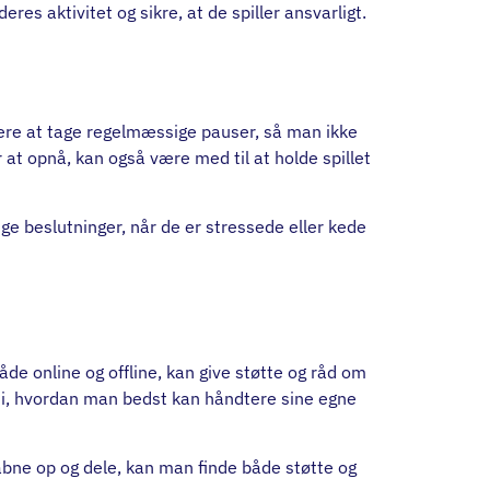
es aktivitet og sikre, at de spiller ansvarligt.
udere at tage regelmæssige pauser, så man ikke
 at opnå, kan også være med til at holde spillet
ige beslutninger, når de er stressede eller kede
åde online og offline, kan give støtte og råd om
gt i, hvordan man bedst kan håndtere sine egne
 åbne op og dele, kan man finde både støtte og