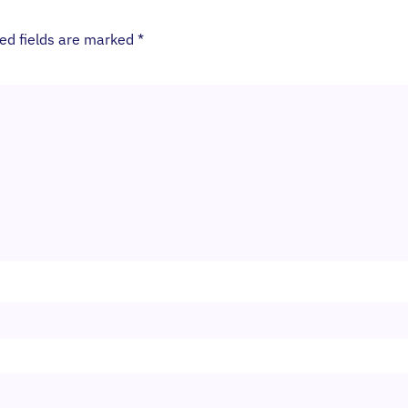
ed fields are marked
*