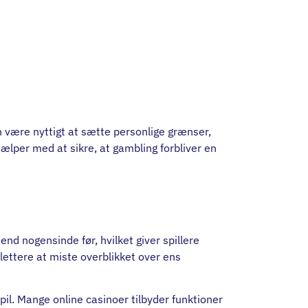
an være nyttigt at sætte personlige grænser,
ælper med at sikre, at gambling forbliver en
end nogensinde før, hvilket giver spillere
lettere at miste overblikket over ens
pil. Mange online casinoer tilbyder funktioner